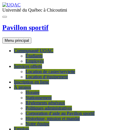
Université du Québec à Chicoutimi
Pavillon sportif
Menu principal
Communauté UQAC
Étudiants
Employés
Services offerts
Location de casier/serviette
Location d’équipement
Inscription en ligne
À propos
Horaire
Stationnement
Règlements généraux
Politiques administratives
Corporation d’aide au Pavillon sportif
Historique, mission et mandat
Notre équipe
Emplois