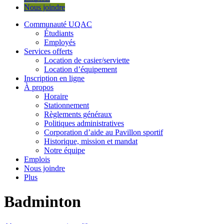
Nous joindre
Communauté UQAC
Étudiants
Employés
Services offerts
Location de casier/serviette
Location d’équipement
Inscription en ligne
À propos
Horaire
Stationnement
Règlements généraux
Politiques administratives
Corporation d’aide au Pavillon sportif
Historique, mission et mandat
Notre équipe
Emplois
Nous joindre
Plus
Badminton