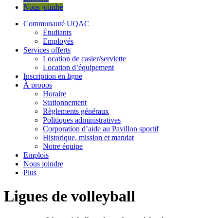
Nous joindre
Communauté UQAC
Étudiants
Employés
Services offerts
Location de casier/serviette
Location d’équipement
Inscription en ligne
À propos
Horaire
Stationnement
Règlements généraux
Politiques administratives
Corporation d’aide au Pavillon sportif
Historique, mission et mandat
Notre équipe
Emplois
Nous joindre
Plus
Ligues de volleyball