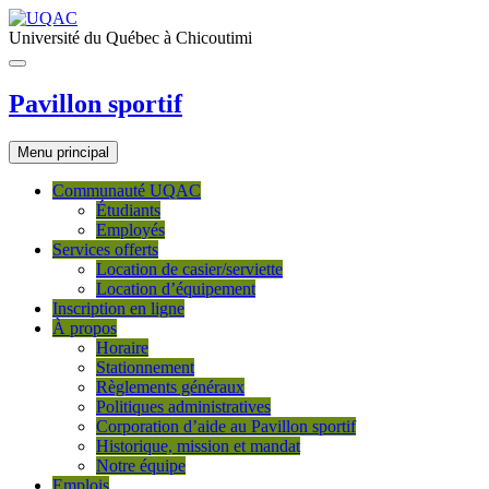
Université du Québec à Chicoutimi
Pavillon sportif
Menu principal
Communauté UQAC
Étudiants
Employés
Services offerts
Location de casier/serviette
Location d’équipement
Inscription en ligne
À propos
Horaire
Stationnement
Règlements généraux
Politiques administratives
Corporation d’aide au Pavillon sportif
Historique, mission et mandat
Notre équipe
Emplois